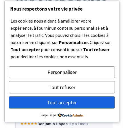
spécifiques pour la préparation au TOEIC, à
Nous respectons votre vie privée
prendre en compte selon votre objectif.
Les cookies nous aident à améliorer votre
POINTS FORTS
expérience, à fournir un contenu personnalisé et à
analyser le trafic. Vous pouvez choisir les cookies à
Équipe pédagogique compétente et
bienveillante
autoriser en cliquant sur
Personnaliser
. Cliquez sur
Tout accepter
pour consentir ou sur
Tout refuser
Financement CPF disponible, cours en
pour décliner les cookies non essentiels.
présentiel appréciés
Bonne ambiance de travail et suivi individuel
Personnaliser
POINTS FAIBLES
Préparation TOEIC spécifique contestée par
Tout refuser
un avis
Tout accepter
AVIS CLIENTS
Propulsé par
★★★★★
Benjamin Hayes
· il y a 1 mois