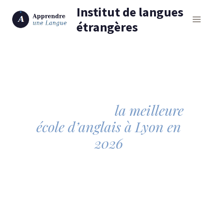
Aller
Institut de langues
au
étrangères
contenu
Découvrez les secrets
pour choisir
la meilleure
école d’anglais à Lyon en
2026
GUIDE · LYON · MIS À JOUR JUIN 2026