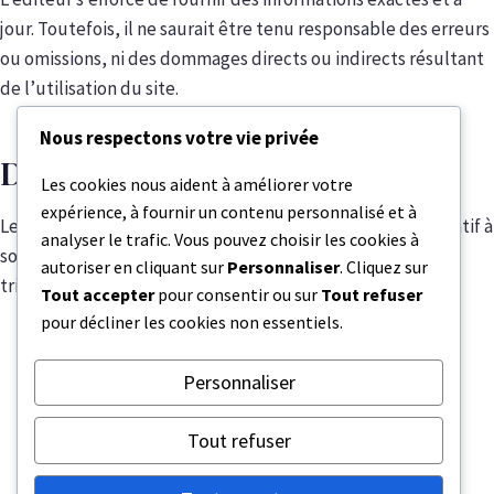
jour. Toutefois, il ne saurait être tenu responsable des erreurs
ou omissions, ni des dommages directs ou indirects résultant
de l’utilisation du site.
Nous respectons votre vie privée
Droit applicable
Les cookies nous aident à améliorer votre
expérience, à fournir un contenu personnalisé et à
Le présent site est soumis au droit français. Tout litige relatif à
analyser le trafic. Vous pouvez choisir les cookies à
son utilisation sera soumis à la compétence exclusive des
autoriser en cliquant sur
Personnaliser
. Cliquez sur
tribunaux compétents.
Tout accepter
pour consentir ou sur
Tout refuser
pour décliner les cookies non essentiels.
Personnaliser
Tout refuser